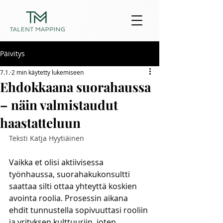
Päivitys
7.1.
2 min käytetty lukemiseen
Ehdokkaana suorahaussa
– näin valmistaudut
haastatteluun
Teksti Katja Hyytiäinen
Vaikka et olisi aktiivisessa 
työnhaussa, suorahakukonsultti 
saattaa silti ottaa yhteyttä koskien 
avointa roolia. Prosessin aikana 
ehdit tunnustella sopivuuttasi rooliin 
ja yrityksen kulttuuriin, joten 