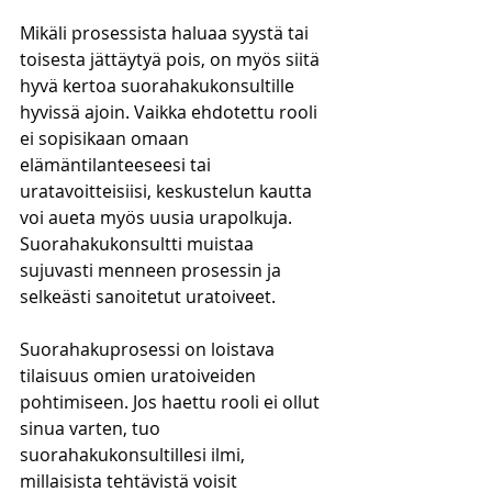
Mikäli prosessista haluaa syystä tai 
toisesta jättäytyä pois, on myös siitä 
hyvä kertoa suorahakukonsultille 
hyvissä ajoin. Vaikka ehdotettu rooli 
ei sopisikaan omaan 
elämäntilanteeseesi tai 
uratavoitteisiisi, keskustelun kautta 
voi aueta myös uusia urapolkuja. 
Suorahakukonsultti muistaa 
sujuvasti menneen prosessin ja 
selkeästi sanoitetut uratoiveet. 
Suorahakuprosessi on loistava 
tilaisuus omien uratoiveiden 
pohtimiseen. Jos haettu rooli ei ollut 
sinua varten, tuo 
suorahakukonsultillesi ilmi, 
millaisista tehtävistä voisit 