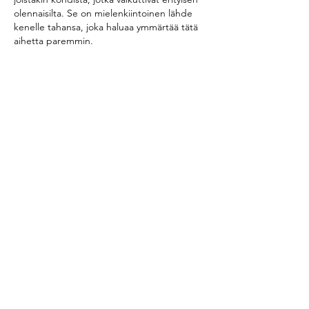
olennaisilta. Se on mielenkiintoinen lähde 
kenelle tahansa, joka haluaa ymmärtää tätä 
aihetta paremmin.
Tykkää
vastaus