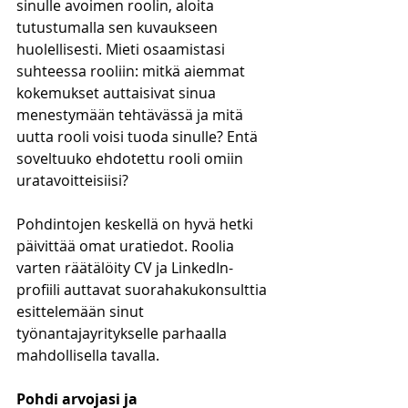
sinulle avoimen roolin, aloita 
tutustumalla sen kuvaukseen 
huolellisesti. Mieti osaamistasi 
suhteessa rooliin: mitkä aiemmat 
kokemukset auttaisivat sinua 
menestymään tehtävässä ja mitä 
uutta rooli voisi tuoda sinulle? Entä 
soveltuuko ehdotettu rooli omiin 
uratavoitteisiisi? 
Pohdintojen keskellä on hyvä hetki 
päivittää omat uratiedot. Roolia 
varten räätälöity CV ja LinkedIn-
profiili auttavat suorahakukonsulttia 
esittelemään sinut 
työnantajayritykselle parhaalla 
mahdollisella tavalla.   
Pohdi arvojasi ja 