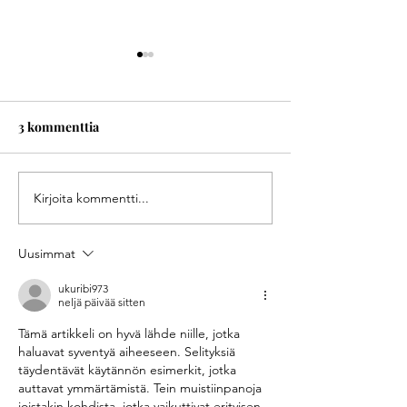
3 kommenttia
Kirjoita kommentti...
Mitä suorahaun
Tee oma tilinpää
ehdokkaat odottavat
rakenna vahva p
kohtaamisiltaan
urasi seuraaville
Uusimmat
rekrytoivan yrityksen
kanssa?
ukuribi973
neljä päivää sitten
Tämä artikkeli on hyvä lähde niille, jotka 
haluavat syventyä aiheeseen. Selityksiä 
täydentävät käytännön esimerkit, jotka 
auttavat ymmärtämistä. Tein muistiinpanoja 
joistakin kohdista, jotka vaikuttivat erityisen 