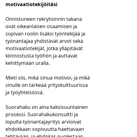
motivaatiotekijöitäsi 
Onnistuneen rekrytoinnin takana 
ovat oikeanlaisen osaamisen ja 
sopivan roolin lisäksi työntekijää ja 
työnantajaa yhdistävät arvot sekä 
motivaatiotekijät, jotka ylläpitävät 
kiinnostusta työhön ja auttavat 
kehittymään uralla.  
Mieti siis, mikä sinua motivoi, ja mikä 
sinulle on tärkeää yrityskulttuurissa 
ja työyhteisössä. 
Suorahaku on aina kaksisuuntainen 
prosessi. Suorahakukonsultti ja 
lopulta työnantajayritys arvioivat 
ehdokkaan sopivuutta haettavaan 
tehtävään, ja ehdokas puolestaan 