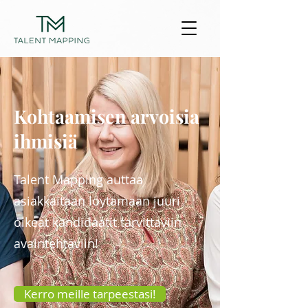
Kohtaamisen arvoisia
ihmisiä
Talent Mapping auttaa
asiakkaitaan löytämään juuri
oikeat kandidaatit tarvittaviin
avaintehtäviin!
Kerro meille tarpeestasi!