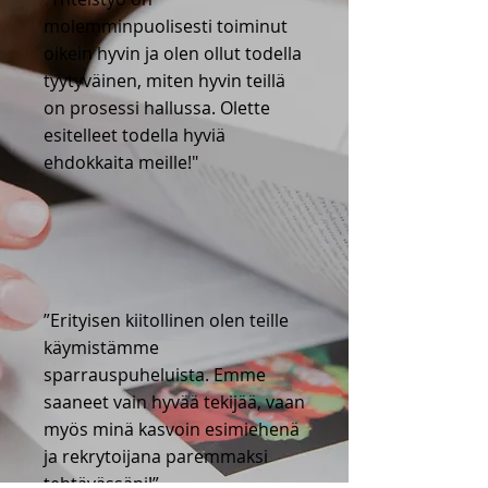
molemminpuolisesti toiminut
oikein hyvin ja olen ollut todella
tyytyväinen, miten hyvin teillä
on prosessi hallussa. Olette
esitelleet todella hyviä
ehdokkaita meille!"
”Erityisen kiitollinen olen teille
käymistämme
sparrauspuheluista. Emme
saaneet vain hyvää tekijää, vaan
myös minä kasvoin esimiehenä
ja rekrytoijana paremmaksi
tehtävässäni!”