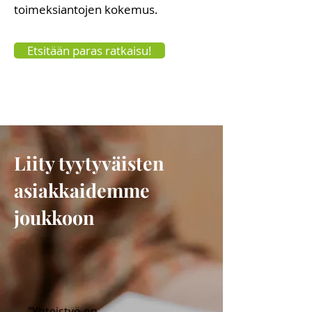
toimeksiantojen kokemus.
Etsitään paras ratkaisu!
Liity tyytyväisten
asiakkaidemme
joukkoon
”Yhteistyö on